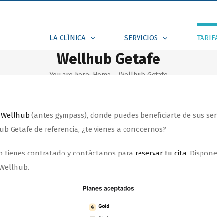
LA CLÍNICA
SERVICIOS
TARIF
Wellhub Getafe
You are here:
Home
-
Wellhub Getafe
a
Wellhub
(antes gympass), donde puedes beneficiarte de sus servic
b Getafe de referencia, ¿te vienes a conocernos?
b tienes contratado y contáctanos para
reservar tu cita
. Dispon
 Wellhub.