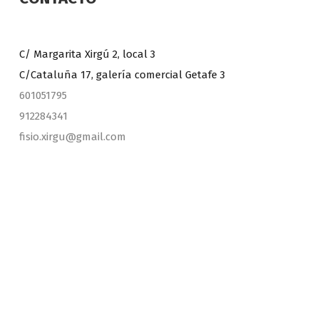
C/ Margarita Xirgú 2, local 3
C/Cataluña 17, galería comercial Getafe 3
601051795
912284341
fisio.xirgu@gmail.com