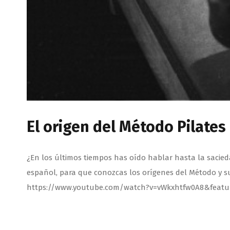
El origen del Método Pilates
¿En los últimos tiempos has oído hablar hasta la sacied
español, para que conozcas los orígenes del Método y su c
https://www.youtube.com/watch?v=vWkxhtfw0A8&featu