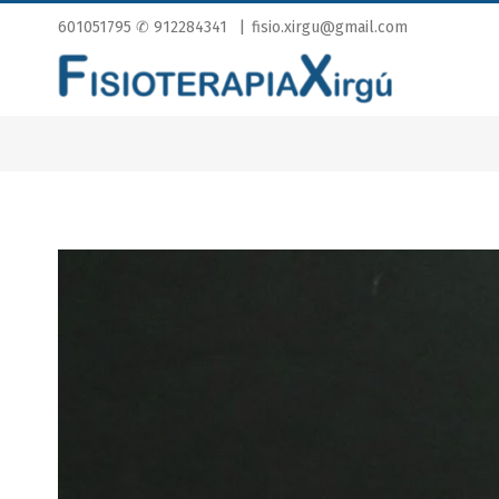
601051795
✆ 912284341
|
fisio.xirgu@gmail.com