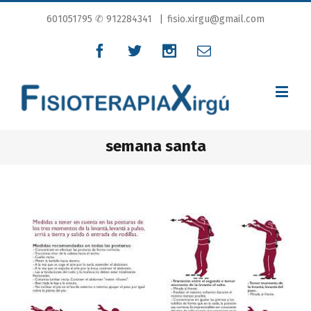
601051795
✆ 912284341
|
fisio.xirgu@gmail.com
semana santa